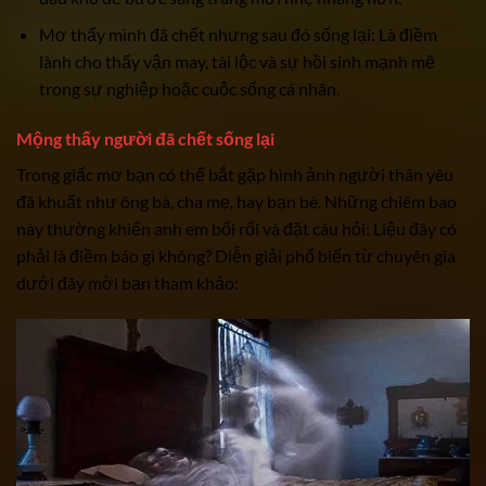
Mơ thấy mình đã chết nhưng sau đó sống lại: Là điềm
lành cho thấy vận may, tài lộc và sự hồi sinh mạnh mẽ
trong sự nghiệp hoặc cuộc sống cá nhân.
Mộng thấy người đã chết sống lại
Trong giấc mơ bạn có thể bắt gặp hình ảnh người thân yêu
đã khuất như ông bà, cha mẹ, hay bạn bè. Những chiêm bao
này thường khiến anh em bối rối và đặt câu hỏi: Liệu đây có
phải là điềm báo gì không? Diễn giải phổ biến từ chuyên gia
dưới đây mời bạn tham khảo: