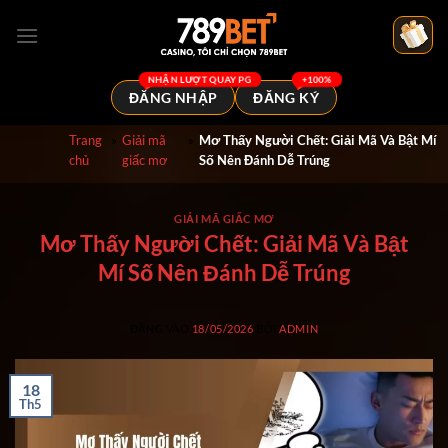
Bỏ
qua
nội
dung
ĐĂNG NHẬP
ĐĂNG KÝ
Trang
»
Giải mã
»
Mơ Thấy Người Chết: Giải Mã Và Bật Mí
chủ
giấc mơ
Số Nên Đánh Dễ Trúng
GIẢI MÃ GIẤC MƠ
Mơ Thấy Người Chết: Giải Mã Và Bật
Mí Số Nên Đánh Dễ Trúng
ĐĂNG VÀO
18/05/2026
BỞI
ADMIN
18
Th5