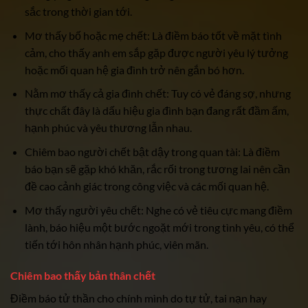
sắc trong thời gian tới.
Mơ thấy bố hoặc mẹ chết: Là điềm báo tốt về mặt tình
cảm, cho thấy anh em sắp gặp được người yêu lý tưởng
hoặc mối quan hệ gia đình trở nên gắn bó hơn.
Nằm mơ thấy cả gia đình chết: Tuy có vẻ đáng sợ, nhưng
thực chất đây là dấu hiệu gia đình bạn đang rất đầm ấm,
hạnh phúc và yêu thương lẫn nhau.
Chiêm bao người chết bật dậy trong quan tài: Là điềm
báo bạn sẽ gặp khó khăn, rắc rối trong tương lai nên cần
đề cao cảnh giác trong công việc và các mối quan hệ.
Mơ thấy người yêu chết: Nghe có vẻ tiêu cực mang điềm
lành, báo hiệu một bước ngoặt mới trong tình yêu, có thể
tiến tới hôn nhân hạnh phúc, viên mãn.
Chiêm bao thấy bản thân chết
Điềm báo tử thần cho chính mình do tự tử, tai nạn hay