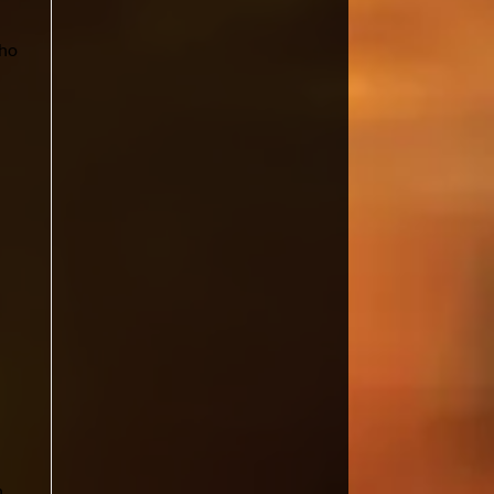
cho
u
n