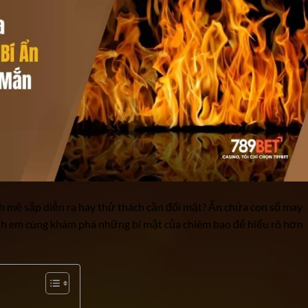
 mẽ sắp diễn ra hay thử thách cần đối mặt? Ẩn chứa con số may
nh em cùng khám phá những bí mật của chiêm bao để hiểu rõ hơn