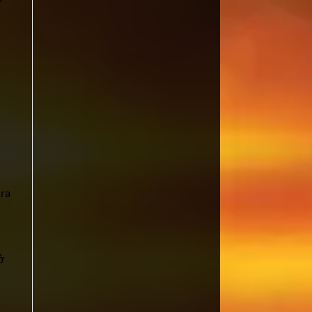
 ra
n
mở