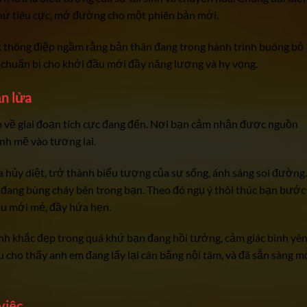
thứ tiêu cực, mở đường cho một phiên bản mới.
t thông điệp ngầm rằng bản thân đang trong hành trình buông bỏ
chuẩn bị cho khởi đầu mới đầy năng lượng và hy vọng.
n lửa
 về giai đoạn tích cực đang đến. Nơi bạn cảm nhận được nguồn
nh mẽ vào tương lai.
 hủy diệt, trở thành biểu tượng của sự sống, ánh sáng soi đường.
đang bùng cháy bên trong bạn. Theo đó ngụ ý thôi thúc bạn bước
ều mới mẻ, đầy hứa hẹn.
nh khắc đẹp trong quá khứ bạn đang hồi tưởng, cảm giác bình yê
ệu cho thấy anh em đang lấy lại cân bằng nội tâm, và đã sẵn sàng 
việc