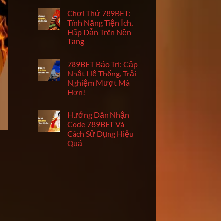
Chơi Thử 789BET:
Tính Năng Tiện Ích,
Hấp Dẫn Trên Nền
Tảng
789BET Bảo Trì: Cập
Nhật Hệ Thống, Trải
Nghiệm Mượt Mà
Hơn!
Hướng Dẫn Nhận
Code 789BET Và
Cách Sử Dụng Hiệu
Quả