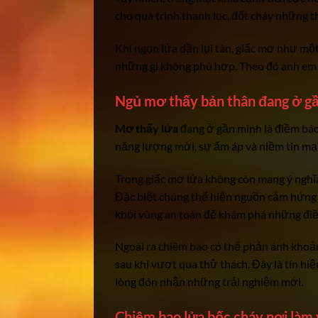
cho quá trình thanh lọc, đốt cháy những 
Khi ngọn lửa dần lụi tàn, giấc mơ như mộ
những gì không phù hợp. Theo đó anh em 
Ngủ mơ thấy bản thân đang ở gầ
Mơ thấy lửa
đang ở gần mình là điềm báo
năng lượng mới, sự ấm áp và niềm tin mạ
Trong giấc mơ lửa không còn mang ý nghĩa
Đặc biệt chúng thể hiện nguồn cảm hứng 
khỏi vùng an toàn để khám phá những đi
Ngoài ra chiêm bao có thể phản ánh khoả
sau khi vượt qua thử thách. Đây là tín hi
lòng đón nhận những trải nghiệm mới.
Chiêm bao lửa bốc cháy nơi làm 