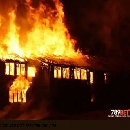
iêm bao thấy lửa cháy căn nhà