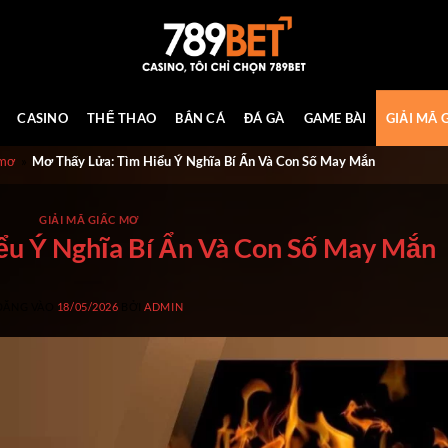
CASINO
THỂ THAO
BẮN CÁ
ĐÁ GÀ
GAME BÀI
GIẢI MÃ 
 mơ
»
Mơ Thấy Lửa: Tìm Hiểu Ý Nghĩa Bí Ẩn Và Con Số May Mắn
GIẢI MÃ GIẤC MƠ
ểu Ý Nghĩa Bí Ẩn Và Con Số May Mắn
ĐĂNG VÀO
18/05/2026
BỞI
ADMIN