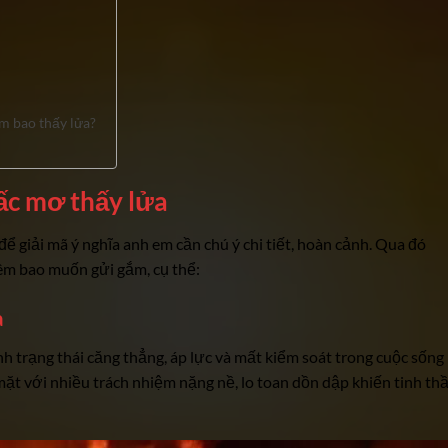
m bao thấy lửa?
iấc mơ thấy lửa
 giải mã ý nghĩa anh em cần chú ý chi tiết, hoàn cảnh. Qua đó
êm bao muốn gửi gắm, cụ thể:
à
 trạng thái căng thẳng, áp lực và mất kiểm soát trong cuộc sống
 mặt với nhiều trách nhiệm nặng nề, lo toan dồn dập khiến tinh th