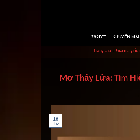
Bỏ
qua
nội
dung
789BET
KHUYẾN MÃI
Trang chủ
»
Giải mã giấc
Mơ Thấy Lửa: Tìm Hi
18
Th5