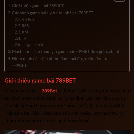
Giới thiệu game bài 789BET
Các sảnh game bài uy tín tại nhà cái 789BET
V8 Poker
R88
KM
TP
Jili game bài
Mách bạn cách tham gia game bài 789BET đơn giản, chi tiết
Điểm danh các siêu phẩm đánh bài được săn đón tại
789BET
Giới thiệu game bài 789BET
Sảnh game bài tại
789Bet
là điểm đến lý tưởng dành cho anh
em đam mê trò chơi đánh bài 52 lá đỉnh cao. Nơi đây quy tụ
loạt siêu phẩm hấp dẫn như Phỏm Tá Lả, Tài Xỉu, Mậu Binh,
Tiến Lên, Bài Tấn,… Bên cạnh đó còn nhiều lựa chọn thú vị
khác nhằm mang đến trải nghiệm mới mẻ.