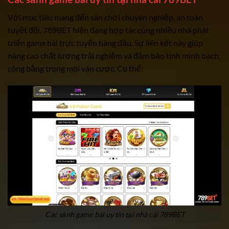
Với mục tiêu mang đến sân chơi chuyên nghiệp, an toàn
tuyệt đối, 789BET hiện đang hợp tác cùng nhiều nhà phát
triển game bài trực tuyến hàng đầu. Sự liên kết này giúp
nâng cao chất lượng trải nghiệm và đảm bảo tính minh bạch,
công bằng trong mọi ván cược. Cụ thể:
Các sảnh game bài uy tín tại nhà cái 789BET