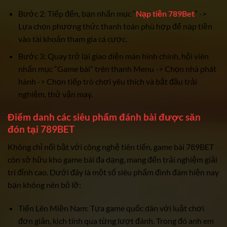
Bước 2: Tiếp đến, bạn nhấn mục “
Nạp tiền 789Bet
” ->
Lựa chọn phương thức thanh toán phù hợp để nạp tiền
vào tài khoản tham gia cá cược.
Bước 3: Quay trở lại giao diện màn hình chính, hội viên
nhấn mục “Game bài” trên thanh Menu -> Chọn nhà phát
hành -> Chọn tiếp trò chơi yêu thích và bắt đầu trải
nghiệm, thử vận may.
Điểm danh các siêu phẩm đánh bài được săn
đón tại 789BET
Không chỉ nổi bật với công nghệ tiên tiến, game bài 789BET
còn sở hữu kho game bài đa dạng, mang đến trải nghiệm giải
trí đỉnh cao. Dưới đây là một số siêu phẩm đình đám hiện nay
bạn không nên bỏ lỡ:
Tiến Lên Miền Nam: Tựa game quốc dân với luật chơi
đơn giản, kịch tính qua từng lượt đánh. Trong đó anh em