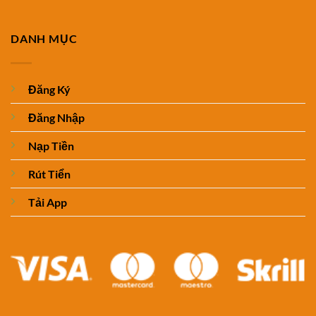
DANH MỤC
Đăng Ký
Đăng Nhập
Nạp Tiền
Rút Tiển
Tải App