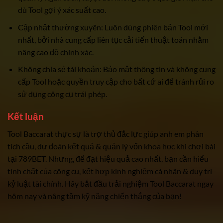
dù Tool gợi ý xác suất cao.
Cập nhật thường xuyên: Luôn dùng phiên bản Tool mới
nhất, bởi nhà cung cấp liên tục cải tiến thuật toán nhằm
nâng cao độ chính xác.
Không chia sẻ tài khoản: Bảo mật thông tin và không cung
cấp Tool hoặc quyền truy cập cho bất cứ ai để tránh rủi ro
sử dụng công cụ trái phép.
Kết luận
Tool Baccarat thực sự là trợ thủ đắc lực giúp anh em phân
tích cầu, dự đoán kết quả & quản lý vốn khoa học khi chơi bài
tại 789BET. Nhưng, để đạt hiệu quả cao nhất, bạn cần hiểu
tính chất của công cụ, kết hợp kinh nghiệm cá nhân & duy trì
kỷ luật tài chính. Hãy bắt đầu trải nghiệm Tool Baccarat ngay
hôm nay và nâng tầm kỹ năng chiến thắng của bạn!