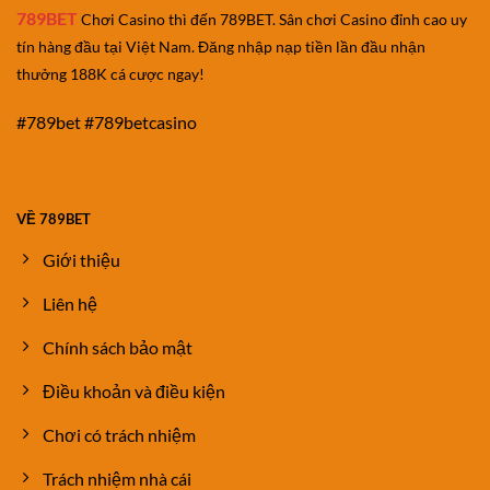
789BET
Chơi Casino thì đến 789BET. Sân chơi Casino đỉnh cao uy
tín hàng đầu tại Việt Nam. Đăng nhập nạp tiền lần đầu nhận
thưởng 188K cá cược ngay!
#789bet #789betcasino
VỀ 789BET
Giới thiệu
Liên hệ
Chính sách bảo mật
Điều khoản và điều kiện
Chơi có trách nhiệm
Trách nhiệm nhà cái