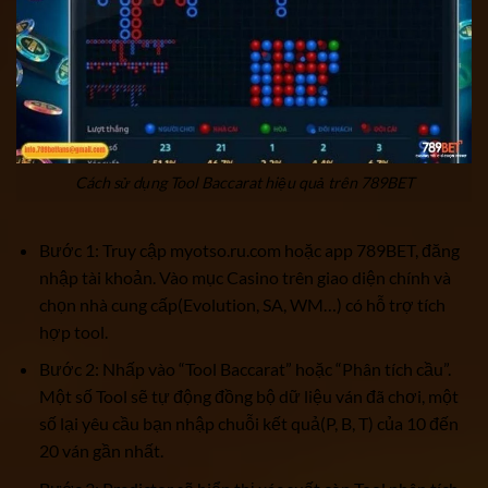
Cách sử dụng Tool Baccarat hiệu quả trên 789BET
Bước 1: Truy cập myotso.ru.com hoặc app 789BET, đăng
nhập tài khoản. Vào mục Casino trên giao diện chính và
chọn nhà cung cấp(Evolution, SA, WM…) có hỗ trợ tích
hợp tool.
Bước 2: Nhấp vào “Tool Baccarat” hoặc “Phân tích cầu”.
Một số Tool sẽ tự động đồng bộ dữ liệu ván đã chơi, một
số lại yêu cầu bạn nhập chuỗi kết quả(P, B, T) của 10 đến
20 ván gần nhất.