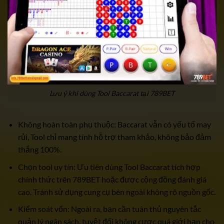
Lưu ý khi dùng Tool Baccarat tại 789BET
Không hoàn toàn phụ thuộc: Baccarat vẫn có yếu tố may
rủi, Tool chỉ mang tính hỗ trợ tham khảo, không bảo đảm
thắng 100%.
Chọn tool uy tín: Ưu tiên dùng Tool Baccarat tích hợp
chính thức trên 789BET hoặc được cộng đồng đánh giá
cao. Tránh sử dụng cung cụ bên ngoài không rõ nguồn gốc.
Kiểm soát vốn: Ngoài ra, bạn cần tuân thủ nguyên tắc
quản lý ngân sách, tuyệt đối không cược quá giới hạn cho