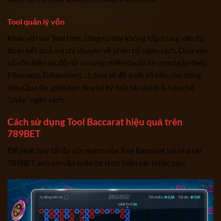
Tool quản lý vốn
Khác với hai Tool trên, công cụ này không tập trung vào dự
đoán kết quả mà chỉ chuyên về phân bổ ngân sách. Dựa vào
số vốn hiện có, độ rủi ro cùng chiến thuật cá cược(gấp thếp,
Fibonacci, D’Alembert…), tool sẽ đề xuất số tiền cho từng
ván. Qua đó, giúp bạn duy trì kỷ luật tài chính & hạn chế
“cháy” ngân sách.
Cách sử dụng Tool Baccarat hiệu quả trên
789BET
Để phát huy tối đa sức mạnh của Tool Baccarat tại nhà cái
789BET, anh em cần tuần tự thực hiện các bước sau: