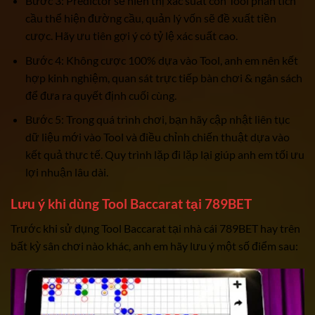
Bước 3: Predictor sẽ hiển thị xác suất còn Tool phân tích
cầu thể hiện đường cầu, quản lý vốn sẽ đề xuất tiền
cược. Hãy ưu tiên gợi ý có tỷ lệ xác suất cao.
Bước 4: Không cược 100% dựa vào Tool, anh em nên kết
hợp kinh nghiệm, quan sát trực tiếp bàn chơi & ngân sách
để đưa ra quyết định cuối cùng.
Bước 5: Trong quá trình chơi, bạn hãy cập nhật liên tục
dữ liệu mới vào Tool và điều chỉnh chiến thuật dựa vào
kết quả thực tế. Quy trình lặp đi lặp lại giúp anh em tối ưu
lợi nhuận lâu dài.
Lưu ý khi dùng Tool Baccarat tại 789BET
Trước khi sử dụng Tool Baccarat tại nhà cái 789BET hay trên
bất kỳ sân chơi nào khác, anh em hãy lưu ý một số điểm sau: