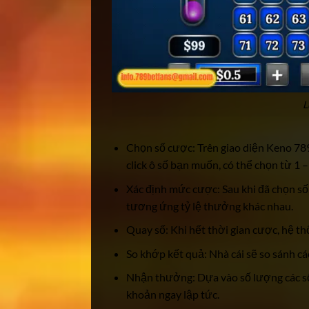
L
Chọn số cược: Trên giao diện Keno 789
click ô số bạn muốn, có thể chọn từ 1 –
Xác định mức cược: Sau khi đã chọn số
tương ứng tỷ lệ thưởng khác nhau.
Quay số: Khi hết thời gian cược, hệ th
So khớp kết quả: Nhà cái sẽ so sánh cá
Nhận thưởng: Dựa vào số lượng các s
khoản ngay lập tức.