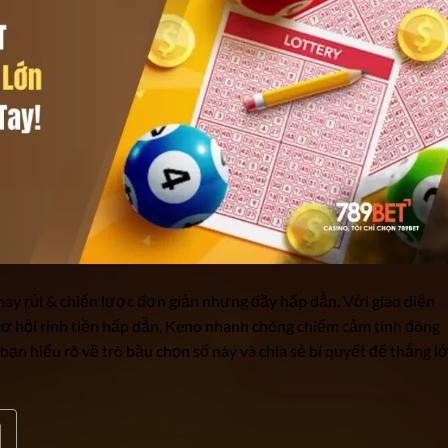
a may rủi & chiến lược đơn giản nhưng đầy hấp dẫn. Với giao diện
 cơ hội rinh tiền hấp dẫn, Keno nhanh chóng chiếm cảm tình đông
 bạn hiểu rõ về trò bầu chọn số này và chia sẻ bí quyết để thắng l