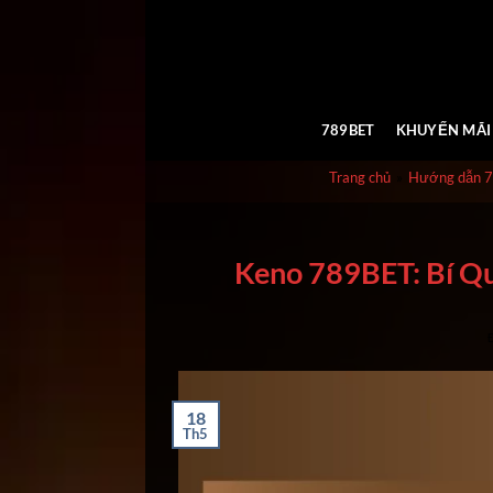
Bỏ
qua
nội
dung
789BET
KHUYẾN MÃI
Trang chủ
»
Hướng dẫn 
Keno 789BET: Bí Qu
18
Th5