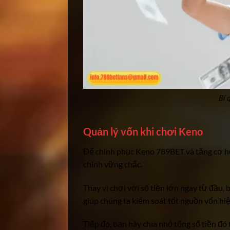
Bí 
Quản lý vốn khi chơi Keno
Để chinh phục Keno 789BET và tăng cơ hộ
chính vững chắc.
Thay vì chơi với số tiền lớn ngay từ đầu,
giúp chúng ta kiểm soát tốt nguồn vốn hiệ
Tiếp đó, bạn hãy chia nhỏ tổng số tiền đ