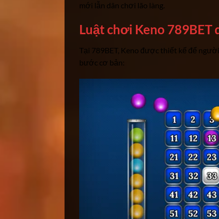
mới lẫn dân chơi lão làng.
Luật chơi Keno 789BET 
Tại 789BET, Keno được thiết kế để người c
bước cơ bản: