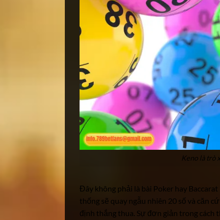
Keno là trò 
Đây không phải là bài Poker hay Baccarat
thống sẽ quay ngẫu nhiên 20 số và căn cứ
định thắng thua. Sự đơn giản trong cách 