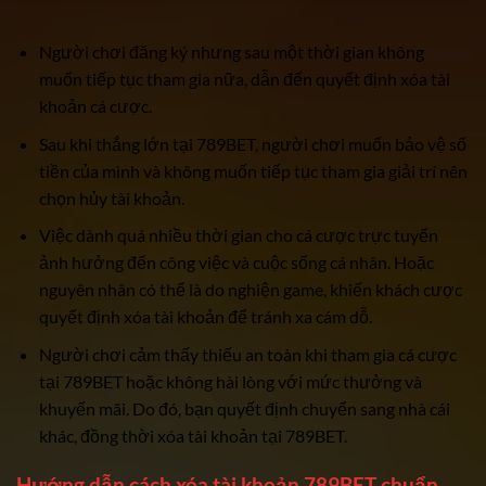
Người chơi đăng ký nhưng sau một thời gian không
muốn tiếp tục tham gia nữa, dẫn đến quyết định xóa tài
khoản cá cược.
Sau khi thắng lớn tại 789BET, người chơi muốn bảo vệ số
tiền của mình và không muốn tiếp tục tham gia giải trí nên
chọn hủy tài khoản.
Việc dành quá nhiều thời gian cho cá cược trực tuyến
ảnh hưởng đến công việc và cuộc sống cá nhân. Hoặc
nguyên nhân có thể là do nghiện game, khiến khách cược
quyết định xóa tài khoản để tránh xa cám dỗ.
Người chơi cảm thấy thiếu an toàn khi tham gia cá cược
tại 789BET hoặc không hài lòng với mức thưởng và
khuyến mãi. Do đó, bạn quyết định chuyển sang nhà cái
khác, đồng thời xóa tài khoản tại 789BET.
Hướng dẫn cách xóa tài khoản 789BET chuẩn