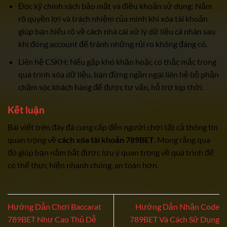
Đọc kỹ chính sách bảo mật và điều khoản sử dụng: Nắm
rõ quyền lợi và trách nhiệm của mình khi xóa tài khoản
giúp bạn hiểu rõ về cách nhà cái xử lý dữ liệu cá nhân sau
khi đóng account để tránh những rủi ro không đáng có.
Liên hệ CSKH: Nếu gặp khó khăn hoặc có thắc mắc trong
quá trình xóa dữ liệu, bạn đừng ngần ngại liên hệ bộ phận
chăm sóc khách hàng để được tư vấn, hỗ trợ kịp thời.
Kết luận
Bài viết trên đây đã cung cấp đến người chơi tất cả thông tin
quan trọng về
cách xóa tài khoản 789BET
. Mong rằng qua
đó giúp bạn nắm bắt được lưu ý quan trọng về quá trình để
có thể thực hiện nhanh chóng, an toàn hơn.
Hướng Dẫn Chơi Baccarat
Hướng Dẫn Nhận Code
789BET Như Cao Thủ Dễ
789BET Và Cách Sử Dụng