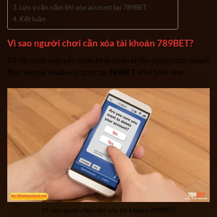
Lưu ý cần nắm khi xóa account tại 789BET
Kết luận
Vì sao người chơi cần xóa tài khoản 789BET?
Có rất nhiều nguyên nhân khác nhau khiến người chơi quyết
định xóa tài khoản cá cược tại
789BET
. Phổ biến như:
Vì sao người chơi cần xóa tài khoản 789BET?