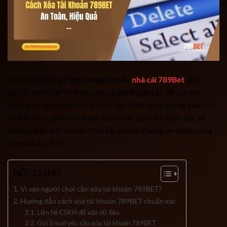
Thực hiện đúng
cách xóa tài khoản
nhà cái 789Bet
giúp
người chơi bảo vệ thông tin và tránh gặp rắc rối sau khi
ngừng sử dụng dịch vụ. Đây là quy trình quan trọng, yêu cầu
khách cược phải tiến hành cần thận. Bài viết dưới đây sẽ
hướng dẫn anh em các thao tác nhanh chóng, an toàn, cùng
tham khảo nhé!
NỘI DUNG
Vì sao người chơi cần xóa tài khoản 789BET?
Hướng dẫn cách xóa tài khoản 789BET chuẩn xác
Liên hệ CSKH để xóa dữ liệu
Gửi Email yêu cầu xóa tài khoản 789BET