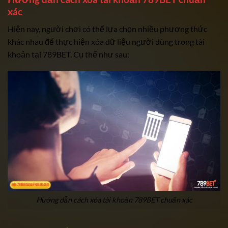
xác
Hiện nay, người chơi có thể lựa chọn nhiều phương thức
khác nhau để thực hiện xóa dữ liệu người dùng trong tài
khoản tại 789BET. Cụ thể như sau:
Hướng dẫn cách xóa tài khoản 789BET chuẩn xác