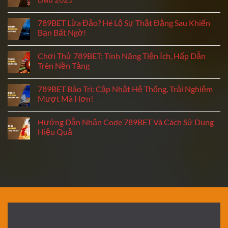
789BET Lừa Đảo? Hé Lộ Sự Thật Đằng Sau Khiến
Bạn Bất Ngờ!
Chơi Thử 789BET: Tính Năng Tiện Ích, Hấp Dẫn
Trên Nền Tảng
789BET Bảo Trì: Cập Nhật Hệ Thống, Trải Nghiệm
Mượt Mà Hơn!
Hướng Dẫn Nhận Code 789BET Và Cách Sử Dụng
Hiệu Quả