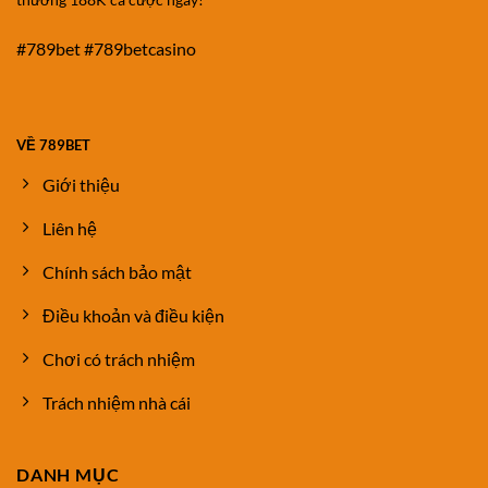
#789bet #789betcasino
VỀ 789BET
Giới thiệu
Liên hệ
Chính sách bảo mật
Điều khoản và điều kiện
Chơi có trách nhiệm
Trách nhiệm nhà cái
DANH MỤC