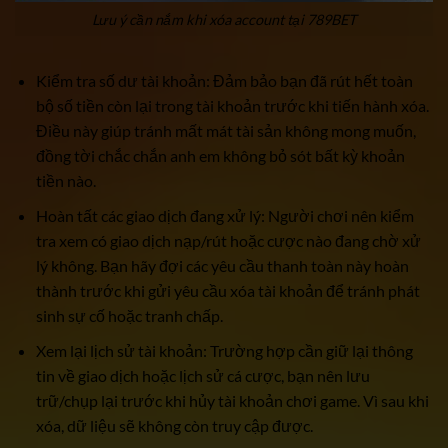
Lưu ý cần nắm khi xóa account tại 789BET
Kiểm tra số dư tài khoản: Đảm bảo bạn đã rút hết toàn
bộ số tiền còn lại trong tài khoản trước khi tiến hành xóa.
Điều này giúp tránh mất mát tài sản không mong muốn,
đồng tời chắc chắn anh em không bỏ sót bất kỳ khoản
tiền nào.
Hoàn tất các giao dịch đang xử lý: Người chơi nên kiểm
tra xem có giao dịch nạp/rút hoặc cược nào đang chờ xử
lý không. Bạn hãy đợi các yêu cầu thanh toàn này hoàn
thành trước khi gửi yêu cầu xóa tài khoản để tránh phát
sinh sự cố hoặc tranh chấp.
Xem lại lịch sử tài khoản: Trường hợp cần giữ lại thông
tin về giao dịch hoặc lịch sử cá cược, bạn nên lưu
trữ/chụp lại trước khi hủy tài khoản chơi game. Vì sau khi
xóa, dữ liệu sẽ không còn truy cập được.