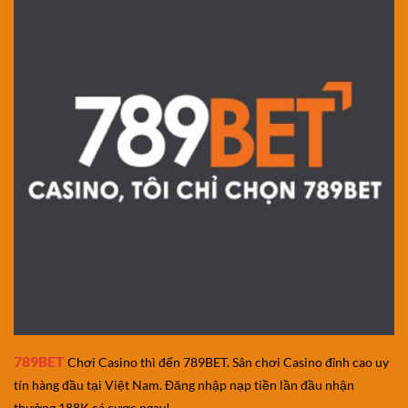
789BET
Chơi Casino thì đến 789BET. Sân chơi Casino đỉnh cao uy
tín hàng đầu tại Việt Nam. Đăng nhập nạp tiền lần đầu nhận
thưởng 188K cá cược ngay!