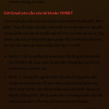
nhanh chóng, an toàn.
Gửi Email yêu cầu xóa tài khoản 789BET
Gửi email yêu cầu xóa tài khoản là lựa chọn thuận tiện, đơn
giản. Theo đó, bạn chỉ cần soạn một tin nhắn nêu rõ nguyện
vọng, phần còn lại sẽ do đội ngũ hỗ trợ của nhà cái xử lý. Tuy
nhiên, cần lưu ý rằng thời gian phản hồi có thể kéo dài hơn,
đòi hỏi hội viên nên kiên nhẫn chờ đợi. Cụ thể:
Bước 1: Sử dụng địa chỉ email bạn đã đăng ký tài khoản
tại 789BET để soạn thư rồi gửi đến đúng địa chỉ hỗ trợ
chính thức của nhà cái.
Bước 2: Trong đó, người chơi cần ghi rõ ràng yêu cầu
muốn xóa tài khoản. Đi kèm theo những thông tin xác
thực như họ tên, tên đăng nhập và lý do muốn đóng tài
khoản. Đồng thời, đừng quên làm rõ mong muốn của hội
viên là xóa vĩnh viễn hay chỉ tạm khóa tài khoản.