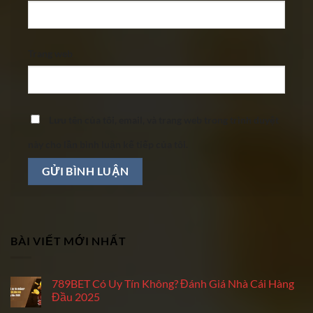
Trang web
Lưu tên của tôi, email, và trang web trong trình duyệt
này cho lần bình luận kế tiếp của tôi.
BÀI VIẾT MỚI NHẤT
789BET Có Uy Tín Không? Đánh Giá Nhà Cái Hàng
Đầu 2025