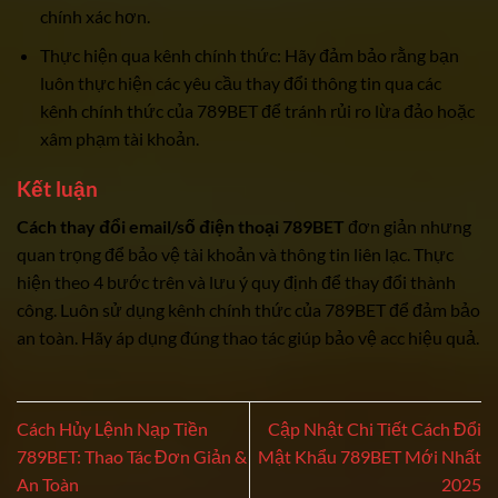
chính xác hơn.
Thực hiện qua kênh chính thức: Hãy đảm bảo rằng bạn
luôn thực hiện các yêu cầu thay đổi thông tin qua các
kênh chính thức của 789BET để tránh rủi ro lừa đảo hoặc
xâm phạm tài khoản.
Kết luận
Cách thay đổi email/số điện thoại 789BET
đơn giản nhưng
quan trọng để bảo vệ tài khoản và thông tin liên lạc. Thực
hiện theo 4 bước trên và lưu ý quy định để thay đổi thành
công. Luôn sử dụng kênh chính thức của 789BET để đảm bảo
an toàn. Hãy áp dụng đúng thao tác giúp bảo vệ acc hiệu quả.
Cách Hủy Lệnh Nạp Tiền
Cập Nhật Chi Tiết Cách Đổi
789BET: Thao Tác Đơn Giản &
Mật Khẩu 789BET Mới Nhất
An Toàn
2025