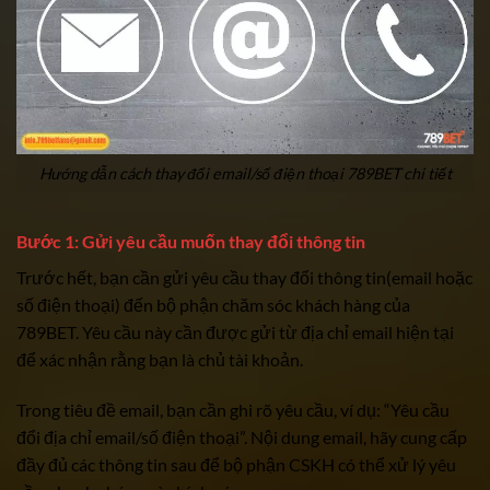
Hướng dẫn cách thay đổi email/số điện thoại 789BET chi tiết
Bước 1: Gửi yêu cầu muốn thay đổi thông tin
Trước hết, bạn cần gửi yêu cầu thay đổi thông tin(email hoặc
số điện thoại) đến bộ phận chăm sóc khách hàng của
789BET. Yêu cầu này cần được gửi từ địa chỉ email hiện tại
để xác nhận rằng bạn là chủ tài khoản.
Trong tiêu đề email, bạn cần ghi rõ yêu cầu, ví dụ: “Yêu cầu
đổi địa chỉ email/số điện thoại”. Nội dung email, hãy cung cấp
đầy đủ các thông tin sau để bộ phận CSKH có thể xử lý yêu