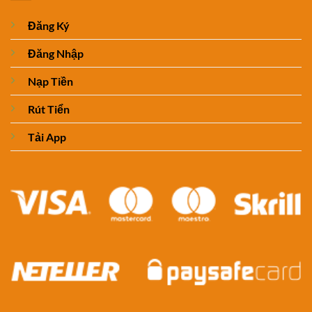
Đăng Ký
Đăng Nhập
Nạp Tiền
Rút Tiển
Tải App