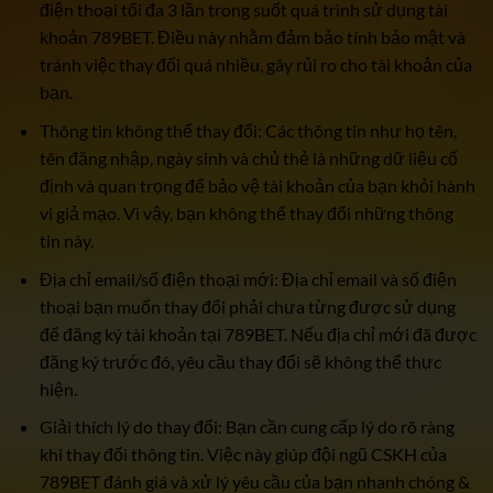
điện thoại tối đa 3 lần trong suốt quá trình sử dụng tài
khoản 789BET. Điều này nhằm đảm bảo tính bảo mật và
tránh việc thay đổi quá nhiều, gây rủi ro cho tài khoản của
bạn.
Thông tin không thể thay đổi: Các thông tin như họ tên,
tên đăng nhập, ngày sinh và chủ thẻ là những dữ liệu cố
định và quan trọng để bảo vệ tài khoản của bạn khỏi hành
vi giả mạo. Vì vậy, bạn không thể thay đổi những thông
tin này.
Địa chỉ email/số điện thoại mới: Địa chỉ email và số điện
thoại bạn muốn thay đổi phải chưa từng được sử dụng
để đăng ký tài khoản tại 789BET. Nếu địa chỉ mới đã được
đăng ký trước đó, yêu cầu thay đổi sẽ không thể thực
hiện.
Giải thích lý do thay đổi: Bạn cần cung cấp lý do rõ ràng
khi thay đổi thông tin. Việc này giúp đội ngũ CSKH của
789BET đánh giá và xử lý yêu cầu của bạn nhanh chóng &