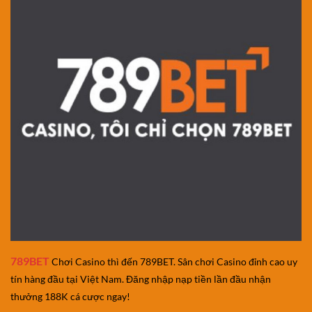
789BET
Chơi Casino thì đến 789BET. Sân chơi Casino đỉnh cao uy
tín hàng đầu tại Việt Nam. Đăng nhập nạp tiền lần đầu nhận
thưởng 188K cá cược ngay!