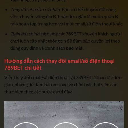
Thay đổi nhu cầu cá nhân
: Bạn có thể chuyển đổi công
việc, chuyển vùng địa lý, hoặc đơn giản là muốn quản lý
tài khoản tập trung hơn với một email/số điện thoại khác.
Tuân thủ chính sách nhà cái:
789BET khuyến khích người
chơi luôn cập nhật thông tin để đảm bảo quyền lợi theo
đúng quy định và chính sách bảo mật.
Hướng dẫn cách thay đổi email/số điện thoại
789BET chi tiết
Việc thay đổi email/số điện thoại tại 789BET là thao tác đơn
giản, nhưng để đảm bảo an toàn và chính xác, hội viên cần
thực hiện theo các bước dưới đây: